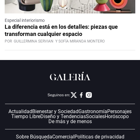
Especial interiorismo
La diferencia está en los detalles: piezas que
transforman cualquier espacio
POR
GUILLERMINA SERVIAN
Y SOFÍA MIRANDA MONTERO
Seguinos en:
Actualidad
Bienestar y Sociedad
Gastronomía
Personajes
Tiempo Libre
Diseño y Tendencias
Sociales
Horóscopo
De más y de menos
Sobre Búsqueda
Comercial
Políticas de privacidad