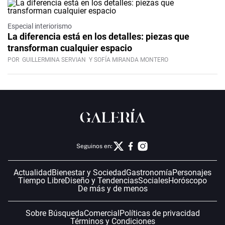
Especial interiorismo
La diferencia está en los detalles: piezas que
transforman cualquier espacio
POR
GUILLERMINA SERVIAN
Y SOFÍA MIRANDA MONTERO
Seguinos en:
Actualidad
Bienestar y Sociedad
Gastronomía
Personajes
Tiempo Libre
Diseño y Tendencias
Sociales
Horóscopo
De más y de menos
Sobre Búsqueda
Comercial
Políticas de privacidad
Términos y Condiciones