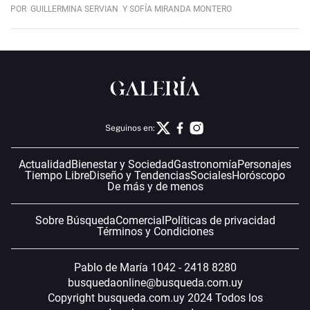
POR
GUILLERMINA SERVIAN
Y SOFÍA MIRANDA MONTERO
Seguinos en:
Actualidad
Bienestar y Sociedad
Gastronomía
Personajes
Tiempo Libre
Diseño y Tendencias
Sociales
Horóscopo
De más y de menos
Sobre Búsqueda
Comercial
Políticas de privacidad
Términos y Condiciones
Pablo de María 1042 - 2418 8280
busquedaonline@busqueda.com.uy
Copyright busqueda.com.uy 2024 Todos los