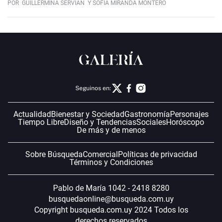
POR
GUILLERMINA SERVIAN
Y SOFÍA MIRANDA MONTERO
Seguinos en:
Actualidad
Bienestar y Sociedad
Gastronomía
Personajes
Tiempo Libre
Diseño y Tendencias
Sociales
Horóscopo
De más y de menos
Sobre Búsqueda
Comercial
Políticas de privacidad
Términos y Condiciones
Pablo de María 1042 - 2418 8280
busquedaonline@busqueda.com.uy
Copyright busqueda.com.uy 2024 Todos los
derechos reservados