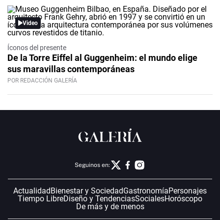
Video
Íconos del presente
De la Torre Eiffel al Guggenheim: el mundo elige
sus maravillas contemporáneas
POR REDACCIÓN GALERÍA
Seguinos en:
Actualidad
Bienestar y Sociedad
Gastronomía
Personajes
Tiempo Libre
Diseño y Tendencias
Sociales
Horóscopo
De más y de menos