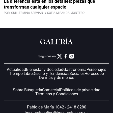
La diferencia está en los detalles: piezas que
transforman cualquier espacio
POR
GUILLERMINA SERVIAN
Y SOFÍA MIRANDA MONTERO
Seguinos en:
Actualidad
Bienestar y Sociedad
Gastronomía
Personajes
Tiempo Libre
Diseño y Tendencias
Sociales
Horóscopo
De más y de menos
Sobre Búsqueda
Comercial
Políticas de privacidad
Términos y Condiciones
Pablo de María 1042 - 2418 8280
busquedaonline@busqueda.com.uy