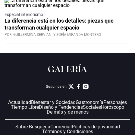
Especial interiorismo
La diferencia está en los detalles: piezas que
transforman cualquier espacio
POR
GUILLERMINA SERVIAN
Y SOFÍA MIRANDA MONTERO
Seguinos en:
Actualidad
Bienestar y Sociedad
Gastronomía
Personajes
Tiempo Libre
Diseño y Tendencias
Sociales
Horóscopo
De más y de menos
Sobre Búsqueda
Comercial
Políticas de privacidad
Términos y Condiciones