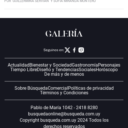
POR
GUILLERMINA SERVIAN
Y SOFÍA MIRANDA MONTERO
Seguinos en:
Actualidad
Bienestar y Sociedad
Gastronomía
Personajes
Tiempo Libre
Diseño y Tendencias
Sociales
Horóscopo
De más y de menos
Sobre Búsqueda
Comercial
Políticas de privacidad
Términos y Condiciones
Pablo de María 1042 - 2418 8280
busquedaonline@busqueda.com.uy
Copyright busqueda.com.uy 2024 Todos los
derechos reservados