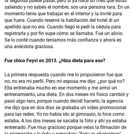
la segunda puede pasar, pero si ya hace un mes que estás
saliendo y no sabés el nombre, sos una persona rara. En un
momento tenía que trabajar en el interior y la invité para
que fuera. Cuando reservé la habitación del hotel di un
apellido que no era. Cuando llegó le pedí la cédula para
registrarla y por fin supe cómo se llamaba. Fue un alivio.
Se lo conté cuando teníamos más confianza y ahora es
una anécdota graciosa.
Fue chico Feyvi en 2013. ¿Hizo dieta para eso?
La primera respuesta cuando me lo propusieron fue que
no, no era mi perfil. Pero mi esposa me dijo: ¿por qué no?
Ella entrenaba mucho en ese momento y me armó un
entrenamiento, una dieta. En dos meses mi físico cambió y
pasó algo raro, porque cuando decidí hacerlo, la agencia
me dijo que en dos días se grababa un video promocional
para las redes. Yo no había ido al gimnasio, lo hice como
estaba. A los dos meses se sacaba la foto y ahí ya estaba
entrenado. Fue muy gracioso porque veías la filmación de
la promoción y la foto y pensabas: "Esto es photoshop".