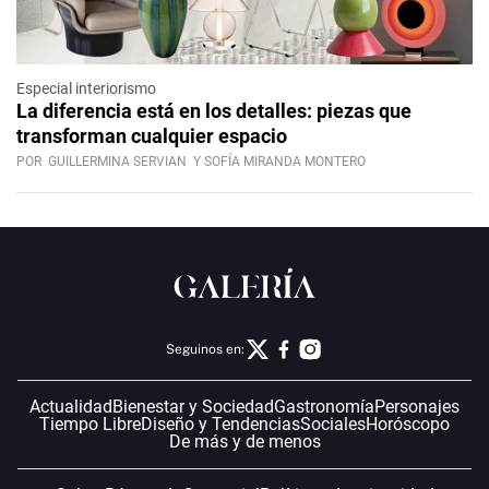
Especial interiorismo
La diferencia está en los detalles: piezas que
transforman cualquier espacio
POR
GUILLERMINA SERVIAN
Y SOFÍA MIRANDA MONTERO
Seguinos en:
Actualidad
Bienestar y Sociedad
Gastronomía
Personajes
Tiempo Libre
Diseño y Tendencias
Sociales
Horóscopo
De más y de menos