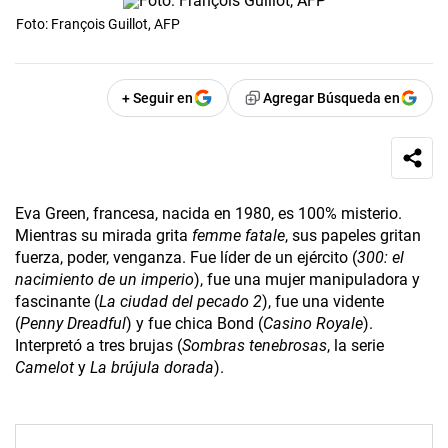
Foto: François Guillot, AFP
+ Seguir en
Agregar Búsqueda en
Eva Green, francesa, nacida en 1980, es 100% misterio.
Mientras su mirada grita
femme fatale
, sus papeles gritan
fuerza, poder, venganza. Fue líder de un ejército (
300: el
nacimiento de un imperio
), fue una mujer manipuladora y
fascinante (
La ciudad del pecado 2
), fue una vidente
(
Penny Dreadful
) y fue chica Bond (
Casino Royale
).
Interpretó a tres brujas (
Sombras tenebrosas
, la serie
Camelot
y
La brújula dorada
).