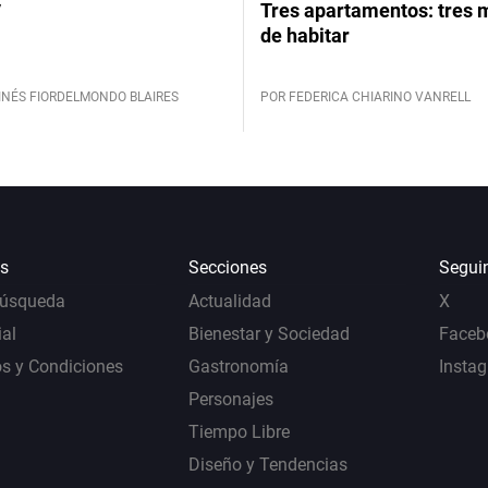
y
Tres apartamentos: tres
de habitar
INÉS FIORDELMONDO BLAIRES
POR FEDERICA CHIARINO VANRELL
s
Secciones
Segui
Búsqueda
Actualidad
X
al
Bienestar y Sociedad
Faceb
s y Condiciones
Gastronomía
Insta
Personajes
Tiempo Libre
Diseño y Tendencias