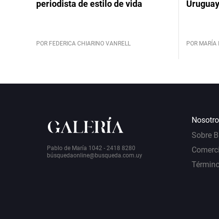
periodista de estilo de vida
Urugua
POR FEDERICA CHIARINO VANRELL
POR MARÍA 
Nosotro
Sobre 
Pablo de María 1042 - 2418 8280
Comerci
bú
squedaonline@busqueda.com.uy
Término