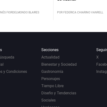
INÉS FIORDELMONDO BLAIRES
POR FEDERICA CHIARINO VANRELL
s
Secciones
Segui
Búsqueda
Actualidad
X
al
Bienestar y Sociedad
Faceb
s y Condiciones
Gastronomía
Insta
Personajes
Tiempo Libre
Diseño y Tendencias
Sociales