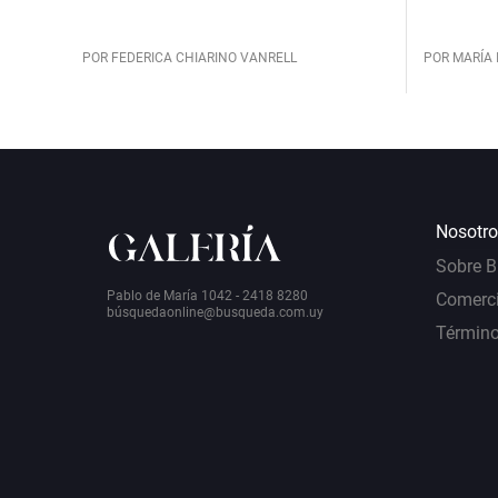
POR FEDERICA CHIARINO VANRELL
POR MARÍA 
Nosotro
Sobre 
Pablo de María 1042 - 2418 8280
Comerci
bú
squedaonline@busqueda.com.uy
Término