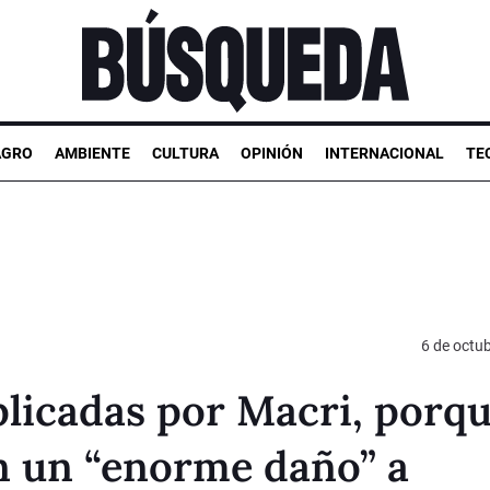
AGRO
AMBIENTE
CULTURA
OPINIÓN
INTERNACIONAL
TE
6 de octu
plicadas por Macri, porq
n un “enorme daño” a