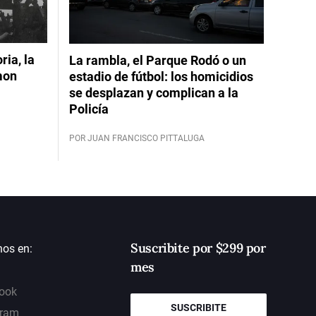
ia, la
La rambla, el Parque Rodó o un
mon
estadio de fútbol: los homicidios
se desplazan y complican a la
Policía
POR JUAN FRANCISCO PITTALUGA
Suscribite por $299 por
nos en:
mes
ook
SUSCRIBITE
gram