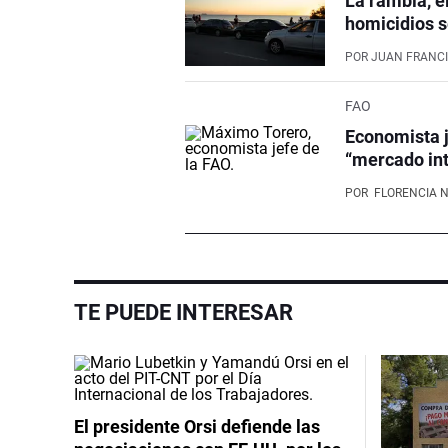
La rambla, e
homicidios s
POR
JUAN FRANCI
FAO
Economista j
“mercado int
POR
FLORENCIA 
TE PUEDE INTERESAR
El presidente Orsi defiende las