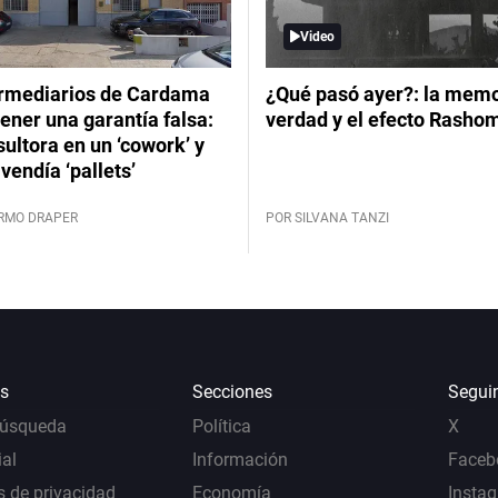
Video
ermediarios de Cardama
¿Qué pasó ayer?: la memor
ener una garantía falsa:
verdad y el efecto Rasho
ultora en un ‘cowork’ y
vendía ‘pallets’
ERMO DRAPER
POR SILVANA TANZI
s
Secciones
Segui
Búsqueda
Política
X
al
Información
Faceb
s de privacidad
Economía
Insta