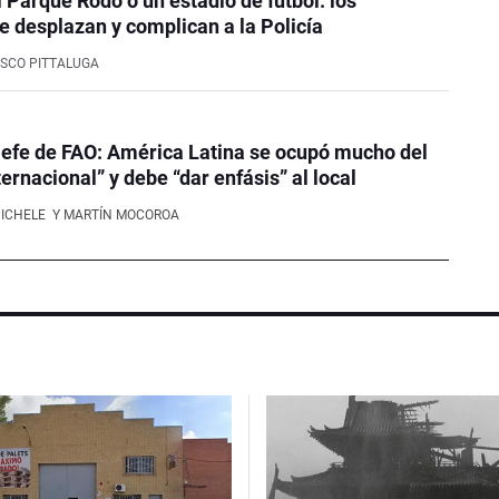
l Parque Rodó o un estadio de fútbol: los
e desplazan y complican a la Policía
SCO PITTALUGA
efe de FAO: América Latina se ocupó mucho del
ernacional” y debe “dar enfásis” al local
NICHELE
Y MARTÍN MOCOROA