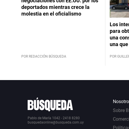
negociaciones con EE.UU. por los
deportados mientras crece la
molestia en el oficialismo
Los int
para obt
una cons
una que 
POR REDACCIÓN BÚSQUEDA
POR GUILL
Nosotro
Sobre 
Pablo de María 1042 - 2418 8280
Comerci
busquedaonline@busqueda.com.uy
Política