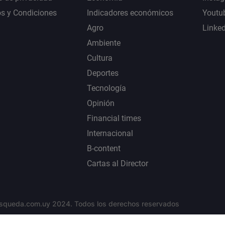
s y Condiciones
Indicadores económicos
Youtu
Agro
Linke
Ambiente
Cultura
Deportes
Tecnología
Opinión
Financial times
Internacional
B-content
Cartas al Director
squeda.com.uy 2024. Todos los derechos reservados