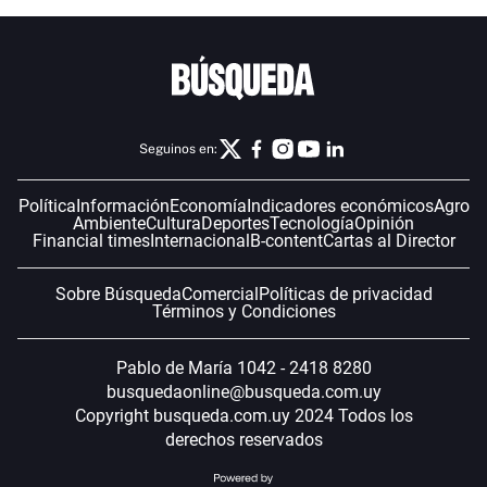
Seguinos en:
Política
Información
Economía
Indicadores económicos
Agro
Ambiente
Cultura
Deportes
Tecnología
Opinión
Financial times
Internacional
B-content
Cartas al Director
Sobre Búsqueda
Comercial
Políticas de privacidad
Términos y Condiciones
Pablo de María 1042 - 2418 8280
busquedaonline@busqueda.com.uy
Copyright busqueda.com.uy 2024 Todos los
derechos reservados