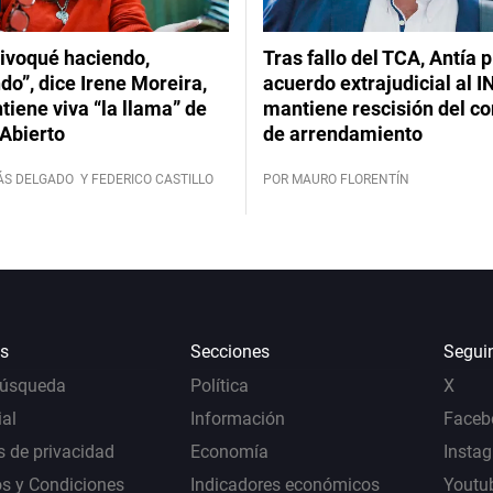
ivoqué haciendo,
Tras fallo del TCA, Antía 
do”, dice Irene Moreira,
acuerdo extrajudicial al I
iene viva “la llama” de
mantiene rescisión del co
Abierto
de arrendamiento
ÁS DELGADO
Y FEDERICO CASTILLO
POR MAURO FLORENTÍN
s
Secciones
Segui
Búsqueda
Política
X
al
Información
Faceb
s de privacidad
Economía
Insta
s y Condiciones
Indicadores económicos
Youtu