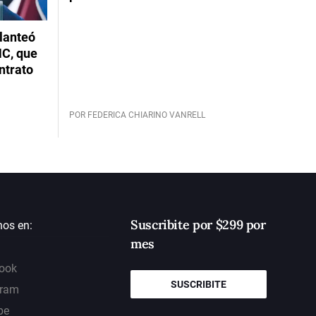
planteó
NC, que
ntrato
POR FEDERICA CHIARINO VANRELL
Suscribite por $299 por
nos en:
mes
ook
SUSCRIBITE
gram
be