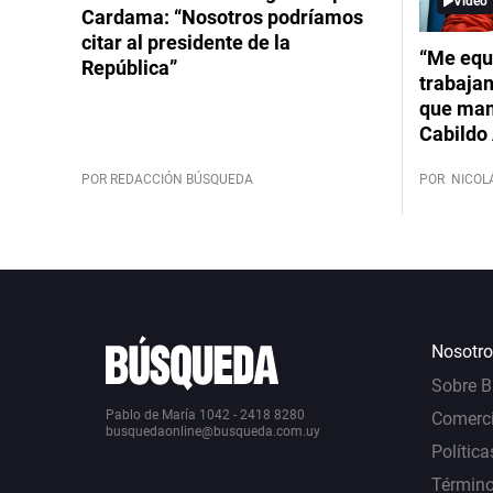
Video
Cardama: “Nosotros podríamos
citar al presidente de la
“Me equ
República”
trabajan
que mant
Cabildo 
POR REDACCIÓN BÚSQUEDA
POR
NICOL
Nosotro
Sobre 
Pablo de María 1042 - 2418 8280
Comerci
busquedaonline@busqueda.com.uy
Política
Término