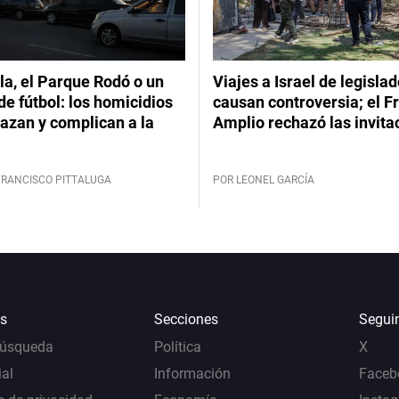
a, el Parque Rodó o un
Viajes a Israel de legisla
de fútbol: los homicidios
causan controversia; el F
azan y complican a la
Amplio rechazó las invita
FRANCISCO PITTALUGA
POR LEONEL GARCÍA
s
Secciones
Segui
Búsqueda
Política
X
al
Información
Faceb