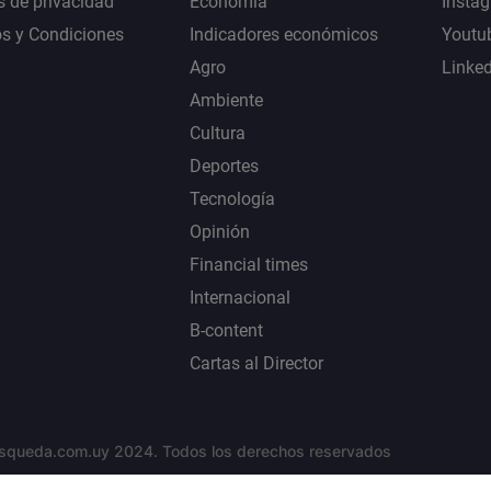
s de privacidad
Economía
Insta
s y Condiciones
Indicadores económicos
Youtu
Agro
Linke
Ambiente
Cultura
Deportes
Tecnología
Opinión
Financial times
Internacional
B-content
Cartas al Director
squeda.com.uy 2024. Todos los derechos reservados