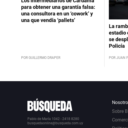
Los intermediarios de Cardama
para obtener una garantía falsa:
una consultora en un ‘cowork’ y
una que vendía ‘pallets’
La rambl
estadio 
se despl
Policía
POR GUILLERMO DRAPER
POR JUAN 
Nosotro
Sobre 
Pablo de María 1042 - 2418 8280
Comerci
busquedaonline@busqueda.com.uy