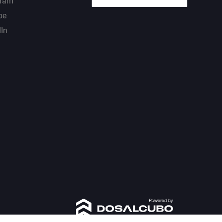
gram
be
dIn