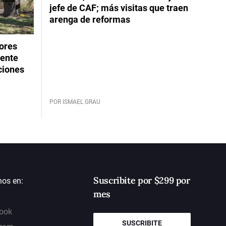
jefe de CAF; más visitas que traen
arenga de reformas
dores
rente
ciones
POR ISMAEL GRAU
Suscribite por $299 por
nos en:
mes
ook
SUSCRIBITE