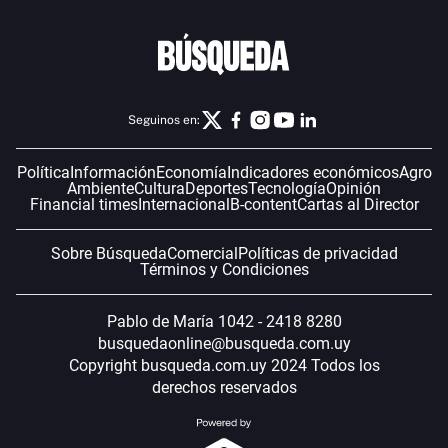
Seguinos en:
Política
Información
Economía
Indicadores económicos
Agro
Ambiente
Cultura
Deportes
Tecnología
Opinión
Financial times
Internacional
B-content
Cartas al Director
Sobre Búsqueda
Comercial
Políticas de privacidad
Términos y Condiciones
Pablo de María 1042 - 2418 8280
busquedaonline@busqueda.com.uy
Copyright busqueda.com.uy 2024 Todos los
derechos reservados