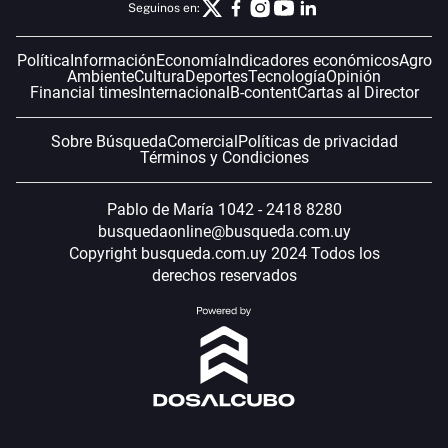
Seguinos en:
Política
Información
Economía
Indicadores económicos
Agro
Ambiente
Cultura
Deportes
Tecnología
Opinión
Financial times
Internacional
B-content
Cartas al Director
Sobre Búsqueda
Comercial
Políticas de privacidad
Términos y Condiciones
Pablo de María 1042 - 2418 8280
busquedaonline@busqueda.com.uy
Copyright busqueda.com.uy 2024 Todos los
derechos reservados