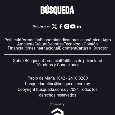
Seguinos en:
Política
Información
Economía
Indicadores económicos
Agro
Ambiente
Cultura
Deportes
Tecnología
Opinión
Financial times
Internacional
B-content
Cartas al Director
Sobre Búsqueda
Comercial
Políticas de privacidad
Términos y Condiciones
Pablo de María 1042 - 2418 8280
busquedaonline@busqueda.com.uy
Copyright busqueda.com.uy 2024 Todos los
derechos reservados