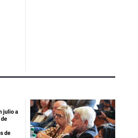
 julio a
 de
s de