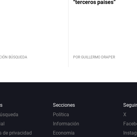
“terceros países”
CIÓN BÚSQUEDA
POR GUILLERMO DRAPER
s
Secciones
Segui
Búsqueda
Política
X
al
Información
Faceb
s de privacidad
Economía
Insta