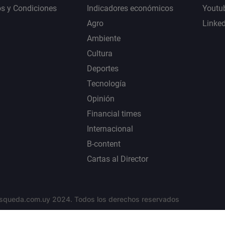
s y Condiciones
Indicadores económicos
Youtu
Agro
Linke
Ambiente
Cultura
Deportes
Tecnología
Opinión
Financial times
Internacional
B-content
Cartas al Director
squeda.com.uy 2024. Todos los derechos reservados