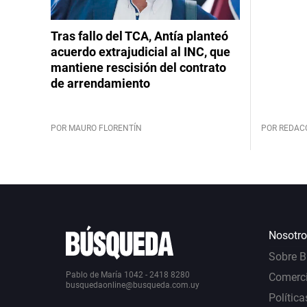
Tras fallo del TCA, Antía planteó
acuerdo extrajudicial al INC, que
mantiene rescisión del contrato
de arrendamiento
POR MAURO FLORENTÍN
POR REDAC
Nosotro
Sobre 
Pablo de María 1042 - 2418 8280
Comerci
busquedaonline@busqueda.com.uy
Política