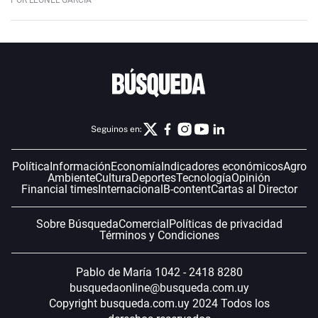
Seguinos en:
Política
Información
Economía
Indicadores económicos
Agro
Ambiente
Cultura
Deportes
Tecnología
Opinión
Financial times
Internacional
B-content
Cartas al Director
Sobre Búsqueda
Comercial
Políticas de privacidad
Términos y Condiciones
Pablo de María 1042 - 2418 8280
busquedaonline@busqueda.com.uy
Copyright busqueda.com.uy 2024 Todos los