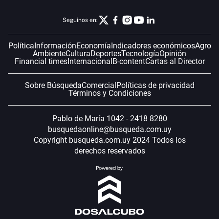
Seguinos en:
Política
Información
Economía
Indicadores económicos
Agro
Ambiente
Cultura
Deportes
Tecnología
Opinión
Financial times
Internacional
B-content
Cartas al Director
Sobre Búsqueda
Comercial
Políticas de privacidad
Términos y Condiciones
Pablo de María 1042 - 2418 8280
busquedaonline@busqueda.com.uy
Copyright busqueda.com.uy 2024 Todos los
derechos reservados