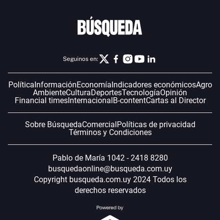
Seguinos en:
Política
Información
Economía
Indicadores económicos
Agro
Ambiente
Cultura
Deportes
Tecnología
Opinión
Financial times
Internacional
B-content
Cartas al Director
Sobre Búsqueda
Comercial
Políticas de privacidad
Términos y Condiciones
Pablo de María 1042 - 2418 8280
busquedaonline@busqueda.com.uy
Copyright busqueda.com.uy 2024 Todos los
derechos reservados