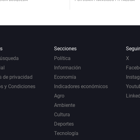
s
Secciones
Segui
Búsqueda
Política
X
al
Información
Faceb
s de privacidad
Economía
Insta
s y Condiciones
Indicadores económicos
Youtu
Agro
Linke
Ambiente
Cultura
Deportes
Tecnología