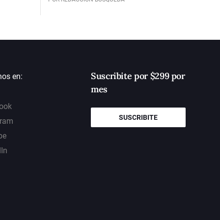
Suscribite por $299 por
nos en:
mes
ook
SUSCRIBITE
gram
be
dIn