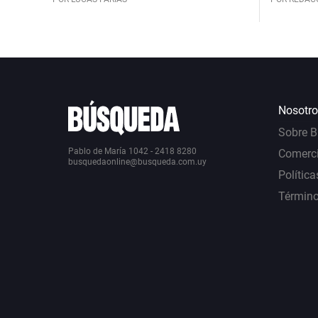
Nosotro
Sobre 
Pablo de María 1042 - 2418 8280
Comerci
busquedaonline@busqueda.com.uy
Política
Término