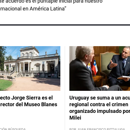
e acuerdo es el puntapié inicial para nuestro
rnacional en América Latina”
tecto Jorge Sierra es el
Uruguay se suma a un ac
irector del Museo Blanes
regional contra el crimen
organizado impulsado por
Milei
CIÓN BÚSQUEDA
POR JUAN FRANCISCO PITTALUGA