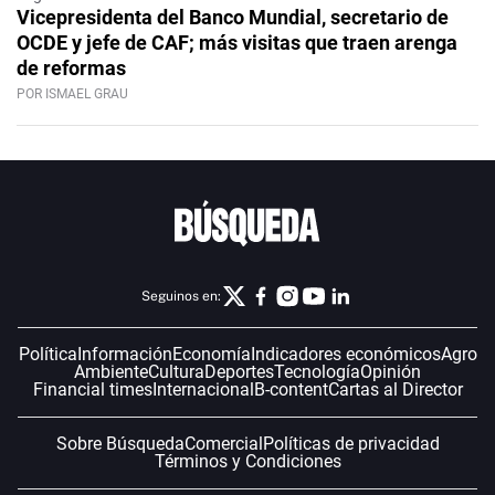
Vicepresidenta del Banco Mundial, secretario de
OCDE y jefe de CAF; más visitas que traen arenga
de reformas
POR ISMAEL GRAU
Seguinos en:
Política
Información
Economía
Indicadores económicos
Agro
Ambiente
Cultura
Deportes
Tecnología
Opinión
Financial times
Internacional
B-content
Cartas al Director
Sobre Búsqueda
Comercial
Políticas de privacidad
Términos y Condiciones