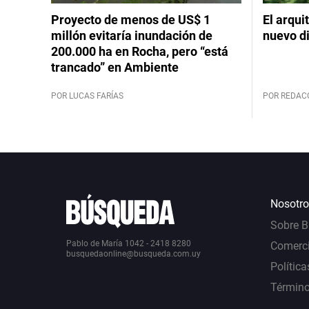
Proyecto de menos de US$ 1
El arqui
millón evitaría inundación de
nuevo d
200.000 ha en Rocha, pero “está
trancado” en Ambiente
POR LUCAS FARÍAS
POR REDAC
Nosotro
Sobre 
Pablo de María 1042 - 2418 8280
Comerci
busquedaonline@busqueda.com.uy
Política
Término