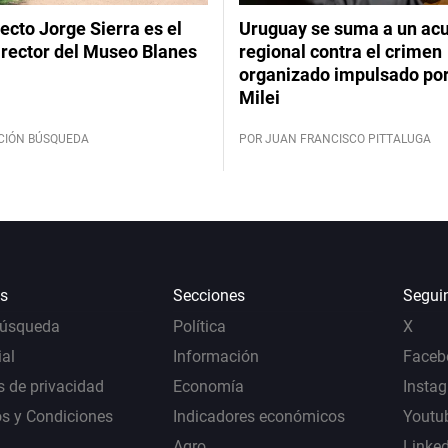
tecto Jorge Sierra es el
Uruguay se suma a un ac
irector del Museo Blanes
regional contra el crimen
organizado impulsado por
Milei
CIÓN BÚSQUEDA
POR JUAN FRANCISCO PITTALUGA
s
Secciones
Segui
Búsqueda
Política
X
al
Información
Faceb
s de privacidad
Economía
Insta
s y Condiciones
Indicadores económicos
Youtu
Agro
Linke