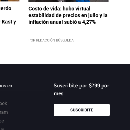
uerdo
Costo de vida: hubo virtual
estabilidad de precios en julio y la
 Kast y
inflación anual subió a 4,27%
POR REDACCIÓN BÚSQUEDA
Suscribite por $299 por
nos en:
mes
ook
SUSCRIBITE
gram
be
dIn