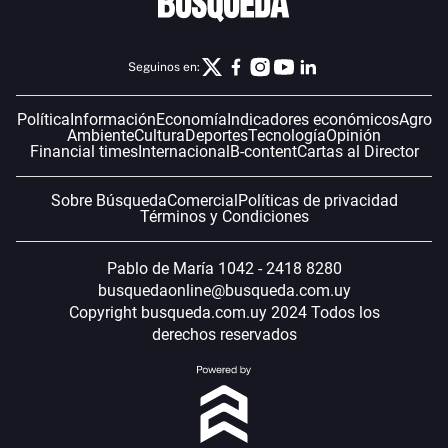
Seguinos en:
Política
Información
Economía
Indicadores económicos
Agro
Ambiente
Cultura
Deportes
Tecnología
Opinión
Financial times
Internacional
B-content
Cartas al Director
Sobre Búsqueda
Comercial
Políticas de privacidad
Términos y Condiciones
Pablo de María 1042 - 2418 8280
busquedaonline@busqueda.com.uy
Copyright busqueda.com.uy 2024 Todos los
derechos reservados