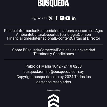
Seguinos en:
Política
Información
Economía
Indicadores económicos
Agro
Ambiente
Cultura
Deportes
Tecnología
Opinión
Financial times
Internacional
B-content
Cartas al Director
Sobre Búsqueda
Comercial
Políticas de privacidad
Términos y Condiciones
Pablo de María 1042 - 2418 8280
busquedaonline@busqueda.com.uy
Copyright busqueda.com.uy 2024 Todos los
derechos reservados