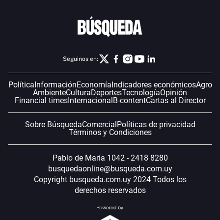
Seguinos en:
Política
Información
Economía
Indicadores económicos
Agro
Ambiente
Cultura
Deportes
Tecnología
Opinión
Financial times
Internacional
B-content
Cartas al Director
Sobre Búsqueda
Comercial
Políticas de privacidad
Términos y Condiciones
Pablo de María 1042 - 2418 8280
busquedaonline@busqueda.com.uy
Copyright busqueda.com.uy 2024 Todos los
derechos reservados