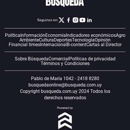
Seguinos en:
Política
Información
Economía
Indicadores económicos
Agro
Ambiente
Cultura
Deportes
Tecnología
Opinión
Financial times
Internacional
B-content
Cartas al Director
Sobre Búsqueda
Comercial
Políticas de privacidad
Términos y Condiciones
Pablo de María 1042 - 2418 8280
busquedaonline@busqueda.com.uy
Copyright busqueda.com.uy 2024 Todos los
derechos reservados