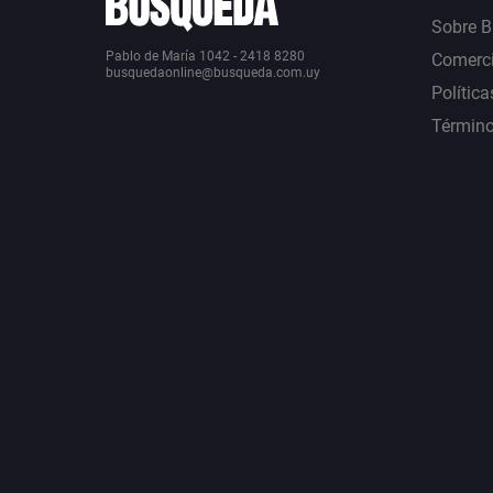
Sobre 
Pablo de María 1042 - 2418 8280
Comerci
busquedaonline@busqueda.com.uy
Política
Término