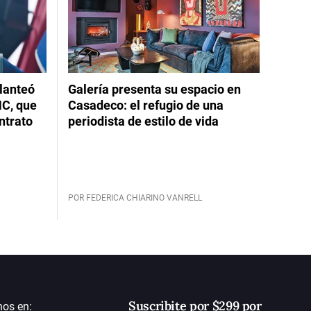
planteó
Galería presenta su espacio en
NC, que
Casadeco: el refugio de una
ntrato
periodista de estilo de vida
POR FEDERICA CHIARINO VANRELL
Suscribite por $299 por
nos en: