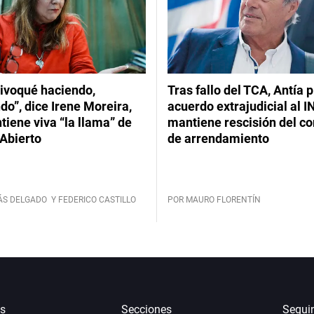
ivoqué haciendo,
Tras fallo del TCA, Antía 
do”, dice Irene Moreira,
acuerdo extrajudicial al I
iene viva “la llama” de
mantiene rescisión del co
Abierto
de arrendamiento
ÁS DELGADO
Y FEDERICO CASTILLO
POR MAURO FLORENTÍN
s
Secciones
Segui