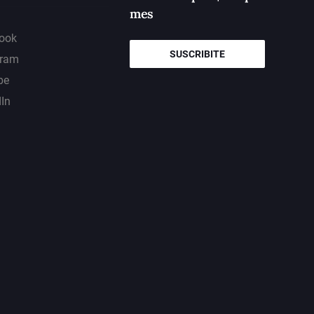
mes
ook
SUSCRIBITE
gram
be
dIn