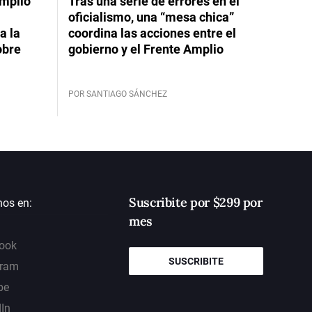
Amplio
Tras una serie de errores en el
oficialismo, una “mesa chica”
a la
coordina las acciones entre el
obre
gobierno y el Frente Amplio
POR SANTIAGO SÁNCHEZ
Suscribite por $299 por
nos en:
mes
ook
SUSCRIBITE
gram
be
dIn