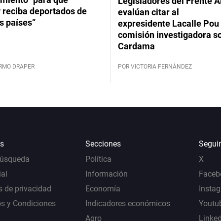
Legisladores del Frente 
 reciba deportados de
evalúan citar al
s países”
expresidente Lacalle Pou 
comisión investigadora s
Cardama
ERMO DRAPER
POR VICTORIA FERNÁNDEZ
s
Secciones
Segui
Búsqueda
Política
X
al
Información
Faceb
s de privacidad
Economía
Insta
s y Condiciones
Indicadores económicos
Youtu
Agro
Linke