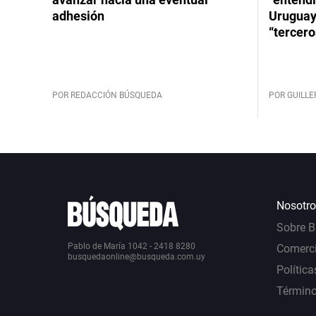
adhesión
Uruguay
“tercero
POR REDACCIÓN BÚSQUEDA
POR GUILL
Nosotro
Sobre 
Pablo de María 1042 - 2418 8280
Comerci
busquedaonline@busqueda.com.uy
Política
Término