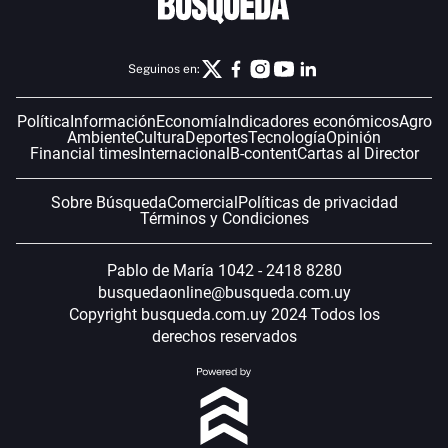
Seguinos en:
Política
Información
Economía
Indicadores económicos
Agro
Ambiente
Cultura
Deportes
Tecnología
Opinión
Financial times
Internacional
B-content
Cartas al Director
Sobre Búsqueda
Comercial
Políticas de privacidad
Términos y Condiciones
Pablo de María 1042 - 2418 8280
busquedaonline@busqueda.com.uy
Copyright busqueda.com.uy 2024 Todos los
derechos reservados