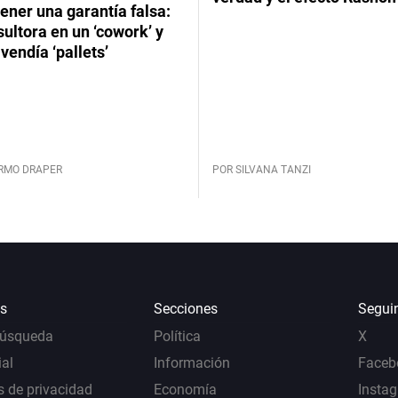
ener una garantía falsa:
ultora en un ‘cowork’ y
vendía ‘pallets’
ERMO DRAPER
POR SILVANA TANZI
s
Secciones
Segui
Búsqueda
Política
X
al
Información
Faceb
s de privacidad
Economía
Insta