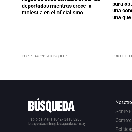
para obt
deportados mientras crece la
una cons
molestia en el oficialismo
una que 
POR REDACCIÓN BÚSQUEDA
POR GUILL
Nosotro
Sobre 
Pablo de María 1042 - 2418 8280
Comerci
busquedaonline@busqueda.com.uy
Política