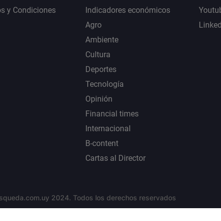
s y Condiciones
Indicadores económicos
Youtu
Agro
Linke
Ambiente
Cultura
Deportes
Tecnología
Opinión
Financial times
Internacional
B-content
Cartas al Director
squeda.com.uy 2024. Todos los derechos reservados