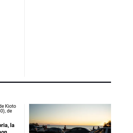
ia, la
mon