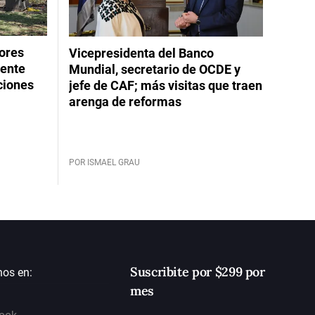
dores
Vicepresidenta del Banco
rente
Mundial, secretario de OCDE y
ciones
jefe de CAF; más visitas que traen
arenga de reformas
POR ISMAEL GRAU
Suscribite por $299 por
nos en:
mes