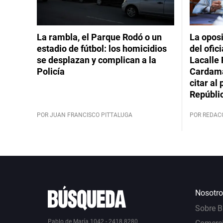
La rambla, el Parque Rodó o un
La oposi
estadio de fútbol: los homicidios
del ofic
se desplazan y complican a la
Lacalle 
Policía
Cardama
citar al
Repúbli
POR JUAN FRANCISCO PITTALUGA
POR REDAC
Nosotro
Sobre 
Pablo de María 1042 - 2418 8280