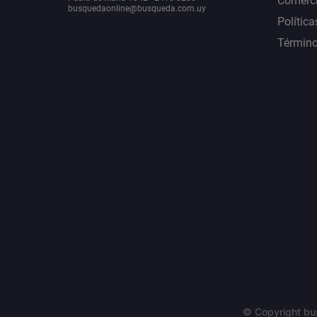
Comerci
busquedaonline@busqueda.com.uy
Política
Término
© Copyright bu