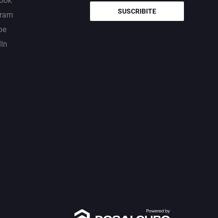
ook
SUSCRIBITE
gram
be
dIn