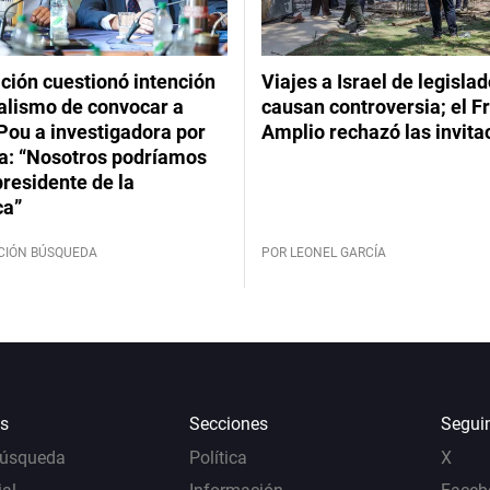
ción cuestionó intención
Viajes a Israel de legisla
ialismo de convocar a
causan controversia; el F
Pou a investigadora por
Amplio rechazó las invita
: “Nosotros podríamos
 presidente de la
ca”
CIÓN BÚSQUEDA
POR LEONEL GARCÍA
s
Secciones
Segui
Búsqueda
Política
X