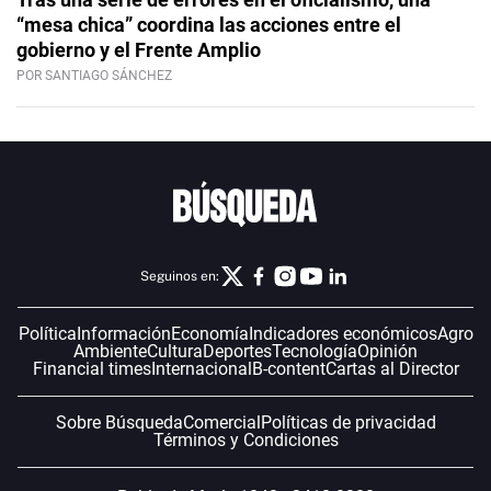
“mesa chica” coordina las acciones entre el
gobierno y el Frente Amplio
POR SANTIAGO SÁNCHEZ
Seguinos en:
Política
Información
Economía
Indicadores económicos
Agro
Ambiente
Cultura
Deportes
Tecnología
Opinión
Financial times
Internacional
B-content
Cartas al Director
Sobre Búsqueda
Comercial
Políticas de privacidad
Términos y Condiciones