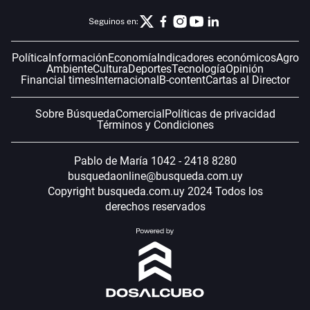
Seguinos en:
Política
Información
Economía
Indicadores económicos
Agro
Ambiente
Cultura
Deportes
Tecnología
Opinión
Financial times
Internacional
B-content
Cartas al Director
Sobre Búsqueda
Comercial
Políticas de privacidad
Términos y Condiciones
Pablo de María 1042 - 2418 8280
busquedaonline@busqueda.com.uy
Copyright busqueda.com.uy 2024 Todos los
derechos reservados