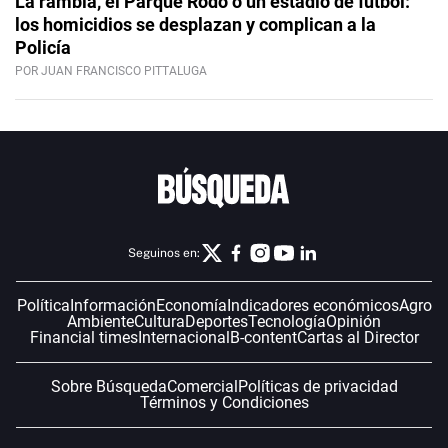
La rambla, el Parque Rodó o un estadio de fútbol:
los homicidios se desplazan y complican a la
Policía
POR JUAN FRANCISCO PITTALUGA
Seguinos en:
Política
Información
Economía
Indicadores económicos
Agro
Ambiente
Cultura
Deportes
Tecnología
Opinión
Financial times
Internacional
B-content
Cartas al Director
Sobre Búsqueda
Comercial
Políticas de privacidad
Términos y Condiciones