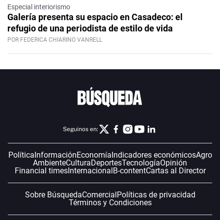
Especial interiorismo
Galería presenta su espacio en Casadeco: el
refugio de una periodista de estilo de vida
POR FEDERICA CHIARINO VANRELL
Seguinos en:
Política
Información
Economía
Indicadores económicos
Agro
Ambiente
Cultura
Deportes
Tecnología
Opinión
Financial times
Internacional
B-content
Cartas al Director
Sobre Búsqueda
Comercial
Políticas de privacidad
Términos y Condiciones