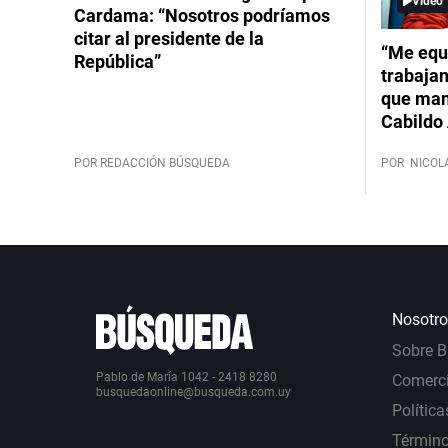
Video
Cardama: “Nosotros podríamos
citar al presidente de la
“Me equ
República”
trabajan
que mant
Cabildo 
POR REDACCIÓN BÚSQUEDA
POR
NICOL
Nosotro
Sobre 
Pablo de María 1042 - 2418 8280
Comerci
busquedaonline@busqueda.com.uy
Política
Término