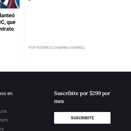
planteó
NC, que
ntrato
POR FEDERICA CHIARINO VANRELL
Suscribite por $299 por
nos en:
mes
ook
SUSCRIBITE
gram
be