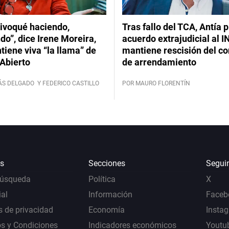
ivoqué haciendo,
Tras fallo del TCA, Antía 
do”, dice Irene Moreira,
acuerdo extrajudicial al I
iene viva “la llama” de
mantiene rescisión del co
Abierto
de arrendamiento
ÁS DELGADO
Y FEDERICO CASTILLO
POR MAURO FLORENTÍN
s
Secciones
Segui
Búsqueda
Política
X
al
Información
Faceb
s de privacidad
Economía
Insta
s y Condiciones
Indicadores económicos
Youtu