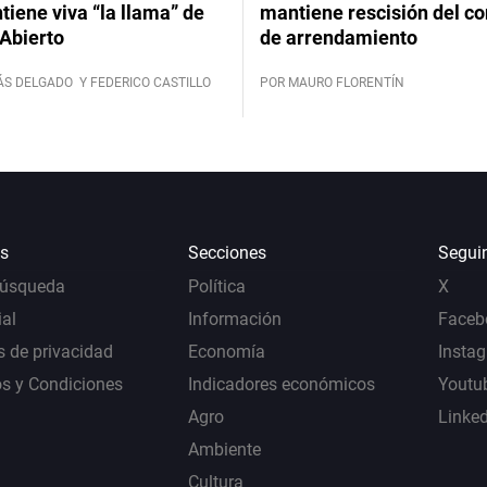
iene viva “la llama” de
mantiene rescisión del co
Abierto
de arrendamiento
ÁS DELGADO
Y FEDERICO CASTILLO
POR MAURO FLORENTÍN
s
Secciones
Segui
Búsqueda
Política
X
al
Información
Faceb
s de privacidad
Economía
Insta
s y Condiciones
Indicadores económicos
Youtu
Agro
Linke
Ambiente
Cultura