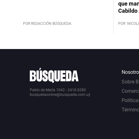
que mant
Cabildo 
POR REDACCIÓN BÚSQUEDA
POR
NICOL
Nosotro
Sobre 
Pablo de María 1042 - 2418 8280
Comerci
busquedaonline@busqueda.com.uy
Política
Término