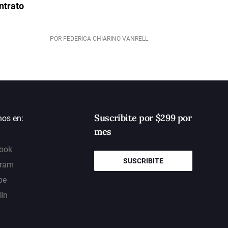
ntrato
POR FEDERICA CHIARINO VANRELL
Suscribite por $299 por
nos en:
mes
ook
SUSCRIBITE
gram
be
dIn