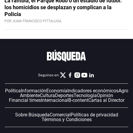
La rambla, el Parque Rodó o un estadio de fútbol:
los homicidios se desplazan y complican a la
Policía
POR JUAN FRANCISCO PITTALUGA
Seguinos en:
Política
Información
Economía
Indicadores económicos
Agro
Ambiente
Cultura
Deportes
Tecnología
Opinión
Financial times
Internacional
B-content
Cartas al Director
Sobre Búsqueda
Comercial
Políticas de privacidad
Términos y Condiciones