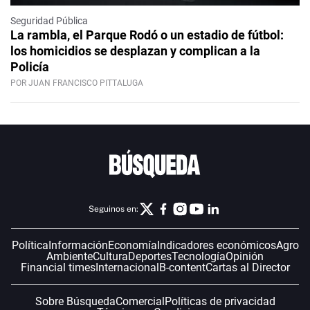
Seguridad Pública
La rambla, el Parque Rodó o un estadio de fútbol:
los homicidios se desplazan y complican a la
Policía
POR JUAN FRANCISCO PITTALUGA
Seguinos en:
Política
Información
Economía
Indicadores económicos
Agro
Ambiente
Cultura
Deportes
Tecnología
Opinión
Financial times
Internacional
B-content
Cartas al Director
Sobre Búsqueda
Comercial
Políticas de privacidad