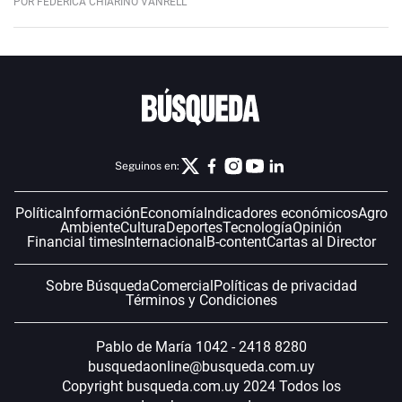
POR FEDERICA CHIARINO VANRELL
Seguinos en:
Política
Información
Economía
Indicadores económicos
Agro
Ambiente
Cultura
Deportes
Tecnología
Opinión
Financial times
Internacional
B-content
Cartas al Director
Sobre Búsqueda
Comercial
Políticas de privacidad
Términos y Condiciones
Pablo de María 1042 - 2418 8280
busquedaonline@busqueda.com.uy
Copyright busqueda.com.uy 2024 Todos los