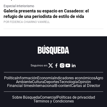
Especial interiorismo
Galería presenta su espacio en Casadeco: el
refugio de una periodista de estilo de vida
POR FEDERICA CHIARINO VANRELL
Seguinos en:
Política
Información
Economía
Indicadores económicos
Agro
Ambiente
Cultura
Deportes
Tecnología
Opinión
Financial times
Internacional
B-content
Cartas al Director
Sobre Búsqueda
Comercial
Políticas de privacidad
Términos y Condiciones