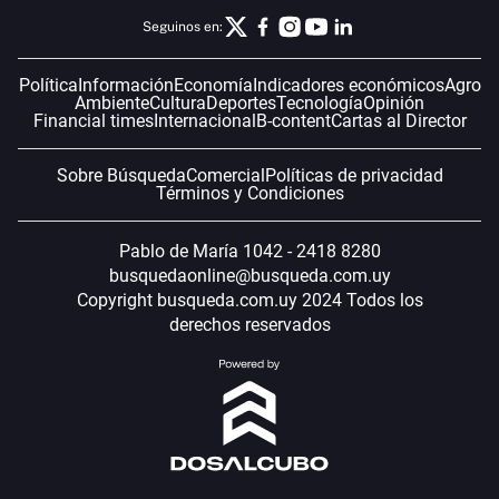
Seguinos en:
Política
Información
Economía
Indicadores económicos
Agro
Ambiente
Cultura
Deportes
Tecnología
Opinión
Financial times
Internacional
B-content
Cartas al Director
Sobre Búsqueda
Comercial
Políticas de privacidad
Términos y Condiciones
Pablo de María 1042 - 2418 8280
busquedaonline@busqueda.com.uy
Copyright busqueda.com.uy 2024 Todos los
derechos reservados