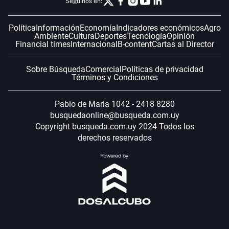
Seguinos en:
Política
Información
Economía
Indicadores económicos
Agro
Ambiente
Cultura
Deportes
Tecnología
Opinión
Financial times
Internacional
B-content
Cartas al Director
Sobre Búsqueda
Comercial
Políticas de privacidad
Términos y Condiciones
Pablo de María 1042 - 2418 8280
busquedaonline@busqueda.com.uy
Copyright busqueda.com.uy 2024 Todos los
derechos reservados