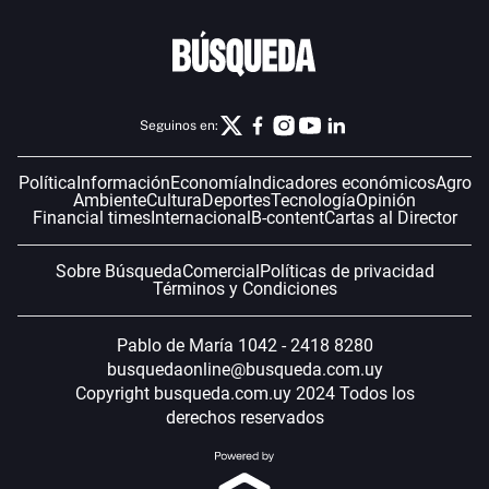
Seguinos en:
Política
Información
Economía
Indicadores económicos
Agro
Ambiente
Cultura
Deportes
Tecnología
Opinión
Financial times
Internacional
B-content
Cartas al Director
Sobre Búsqueda
Comercial
Políticas de privacidad
Términos y Condiciones
Pablo de María 1042 - 2418 8280
busquedaonline@busqueda.com.uy
Copyright busqueda.com.uy 2024 Todos los
derechos reservados