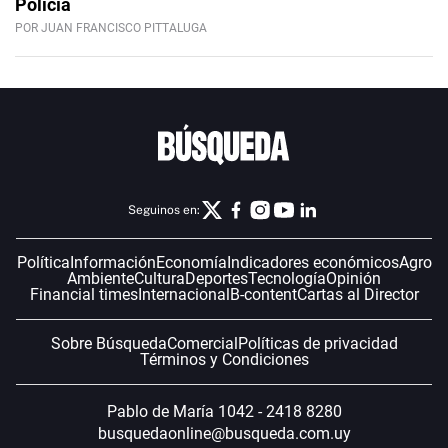
Policía
POR JUAN FRANCISCO PITTALUGA
Seguinos en:
Política
Información
Economía
Indicadores económicos
Agro
Ambiente
Cultura
Deportes
Tecnología
Opinión
Financial times
Internacional
B-content
Cartas al Director
Sobre Búsqueda
Comercial
Políticas de privacidad
Términos y Condiciones
Pablo de María 1042 - 2418 8280
busquedaonline@busqueda.com.uy