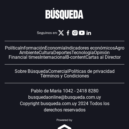
Seguinos en:
Política
Información
Economía
Indicadores económicos
Agro
Ambiente
Cultura
Deportes
Tecnología
Opinión
Financial times
Internacional
B-content
Cartas al Director
Sobre Búsqueda
Comercial
Políticas de privacidad
Términos y Condiciones
Pablo de María 1042 - 2418 8280
busquedaonline@busqueda.com.uy
Copyright busqueda.com.uy 2024 Todos los
derechos reservados